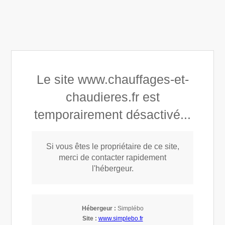
Chauffage et Chaudières
Le site www.chauffages-et-
chaudieres.fr est
Chauffages et Chaudières
temporairement désactivé...
Si vous êtes le propriétaire de ce site,
merci de contacter rapidement
l'hébergeur.
Hébergeur :
Simplébo
Site :
www.simplebo.fr
Prestations