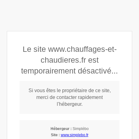
Chauffage et Chaudières
Le site www.chauffages-et-
chaudieres.fr est
temporairement désactivé...
Si vous êtes le propriétaire de ce site,
Mentions légales
merci de contacter rapidement
l'hébergeur.
Conformément aux dispositions des articles 6-III et
Hébergeur :
Simplébo
19 de la Loi n° 2004-575 du 21 juin 2004 pour la
Site :
www.simplebo.fr